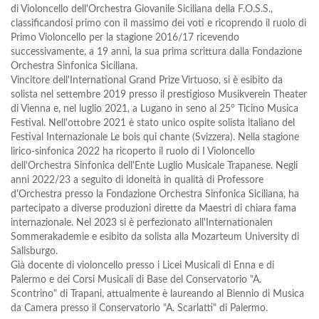
di Violoncello dell'Orchestra Giovanile Siciliana della F.O.S.S.,
classificandosi primo con il massimo dei voti e ricoprendo il ruolo di
Primo Violoncello per la stagione 2016/17 ricevendo
successivamente, a 19 anni, la sua prima scrittura dalla Fondazione
Orchestra Sinfonica Siciliana.
Vincitore dell'International Grand Prize Virtuoso, si è esibito da
solista nel settembre 2019 presso il prestigioso Musikverein Theater
di Vienna e, nel luglio 2021, a Lugano in seno al 25° Ticino Musica
Festival. Nell'ottobre 2021 è stato unico ospite solista italiano del
Festival Internazionale Le bois qui chante (Svizzera). Nella stagione
lirico-sinfonica 2022 ha ricoperto il ruolo di I Violoncello
dell'Orchestra Sinfonica dell'Ente Luglio Musicale Trapanese. Negli
anni 2022/23 a seguito di idoneità in qualità di Professore
d'Orchestra presso la Fondazione Orchestra Sinfonica Siciliana, ha
partecipato a diverse produzioni dirette da Maestri di chiara fama
internazionale. Nel 2023 si è perfezionato all'Internationalen
Sommerakademie e esibito da solista alla Mozarteum University di
Salisburgo.
Già docente di violoncello presso i Licei Musicali di Enna e di
Palermo e dei Corsi Musicali di Base del Conservatorio "A.
Scontrino" di Trapani, attualmente è laureando al Biennio di Musica
da Camera presso il Conservatorio "A. Scarlatti" di Palermo.