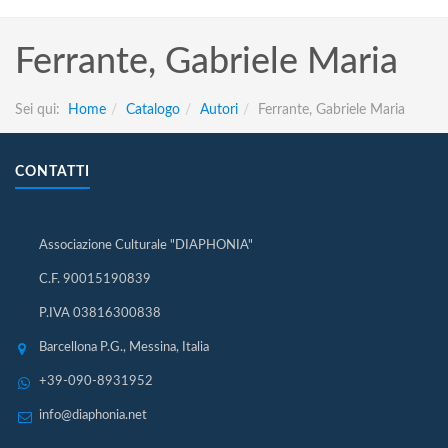
Ferrante, Gabriele Maria
Sei qui:
Home
Catalogo
Autori
Ferrante, Gabriele Maria
CONTATTI
Associazione Culturale "DIAPHONIA"
C.F. 90015190839
P.IVA 03816300838
Barcellona P.G., Messina, Italia
+39-090-8931952
info@diaphonia.net