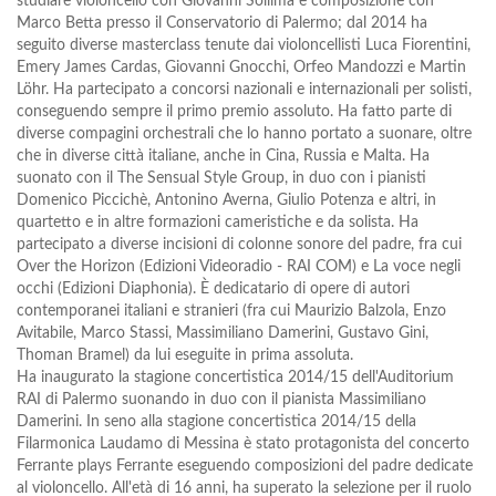
studiare violoncello con Giovanni Sollima e composizione con
Marco Betta presso il Conservatorio di Palermo; dal 2014 ha
seguito diverse masterclass tenute dai violoncellisti Luca Fiorentini,
Emery James Cardas, Giovanni Gnocchi, Orfeo Mandozzi e Martin
Löhr. Ha partecipato a concorsi nazionali e internazionali per solisti,
conseguendo sempre il primo premio assoluto. Ha fatto parte di
diverse compagini orchestrali che lo hanno portato a suonare, oltre
che in diverse città italiane, anche in Cina, Russia e Malta. Ha
suonato con il The Sensual Style Group, in duo con i pianisti
Domenico Piccichè, Antonino Averna, Giulio Potenza e altri, in
quartetto e in altre formazioni cameristiche e da solista. Ha
partecipato a diverse incisioni di colonne sonore del padre, fra cui
Over the Horizon (Edizioni Videoradio - RAI COM) e La voce negli
occhi (Edizioni Diaphonia). È dedicatario di opere di autori
contemporanei italiani e stranieri (fra cui Maurizio Balzola, Enzo
Avitabile, Marco Stassi, Massimiliano Damerini, Gustavo Gini,
Thoman Bramel) da lui eseguite in prima assoluta.
Ha inaugurato la stagione concertistica 2014/15 dell'Auditorium
RAI di Palermo suonando in duo con il pianista Massimiliano
Damerini. In seno alla stagione concertistica 2014/15 della
Filarmonica Laudamo di Messina è stato protagonista del concerto
Ferrante plays Ferrante eseguendo composizioni del padre dedicate
al violoncello. All'età di 16 anni, ha superato la selezione per il ruolo