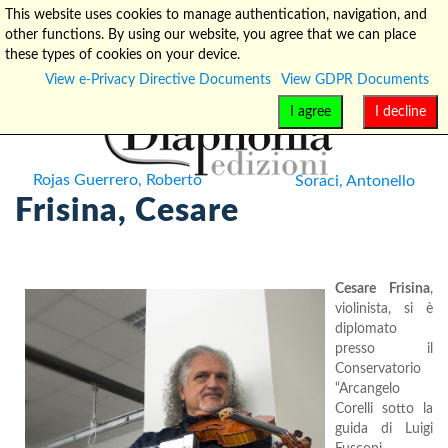
This website uses cookies to manage authentication, navigation, and
other functions. By using our website, you agree that we can place
info@diaphonia.net
+39-090-8931952
these types of cookies on your device.
View e-Privacy Directive Documents
View GDPR Documents
I agree
I decline
Rojas Guerrero, Roberto
Soraci, Antonello
Frisina, Cesare
Cesare Frisina
,
violinista, si è
diplomato
presso il
Conservatorio
“Arcangelo
Corelli sotto la
guida di Luigi