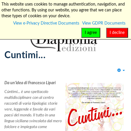
This website uses cookies to manage authentication, navigation, and
other functions. By using our website, you agree that we can place
info@diaphonia.net
+39-090-8931952
these types of cookies on your device.
View e-Privacy Directive Documents
View GDPR Documents
I agree
I decline
Cuntimi...
Emp
Da un'idea di Francesco Lipari
Cúntimi... è uno spettacolo
multidisciplinare con al centro
racconti di varia tipologia: storie
vere, leggende e favole da vari
paesi del mondo. Il tutto in una
lingua siciliana svincolata dal mero
folclore e impiegata come