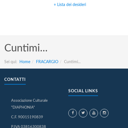
+ Lista dei desideri
Cuntimi...
Sei qui:
Home
FRACARGIO
Cuntimi...
CONTATTI
SOCIAL LINKS
Associazione Culturale
"DIAPHONIA"
C.F. 90015190839
P.IVA 03816300838