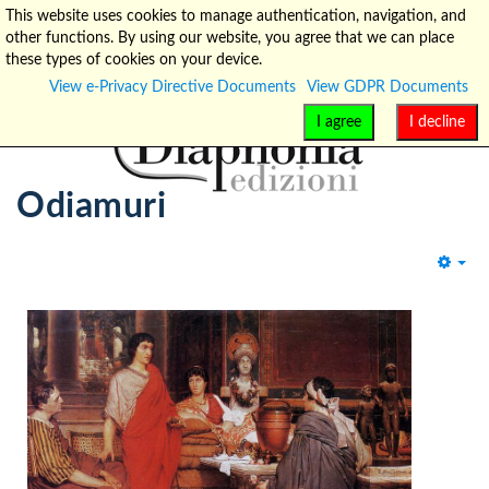
This website uses cookies to manage authentication, navigation, and
other functions. By using our website, you agree that we can place
info@diaphonia.net
+39-090-8931952
these types of cookies on your device.
View e-Privacy Directive Documents
View GDPR Documents
I agree
I decline
Odiamuri
Emp