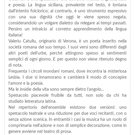
e poesia. La lingua siciliana, prevalente nel testo, è lontana
dall’intento folclorico; al contrario, è uno strumento espressivo
con una sua dignità che oggi le viene spesso negata,
considerandolo un volgare dialetto da relegare ai tempi passati.
Persino un intralcio al corretto apprendimento della lingua
italiana!
Valeriu Catullu, originario di Verona, è un poeta inserito nella
società romana del suo tempo. I suoi versi sono differenti dagli
altri poeti dell’urbe, perché attingono spesso ai sentimenti
semplici di ogni giorno. E per questo non viene ritenuto degno
di nota.
Frequenta i circoli mondani romani, dove incontra la misteriosa
Lesbia. I due si innamorano e cambierà il modo di concepire
l’amore e la poesia.
Ma le insidie della vita sono sempre dietro l’angolo...
Spettacolo piacevole fruibile da tutti, non solo da chi ha
studiato letteratura latina.
Nel repertorio dell’ensemble esistono due versioni: uno
spettacolo teatrale e una riduzione per due voci recitanti, con o
senza azione scenica. In entrambi i casi la musica ha un ruolo di
comprimaria nell’azione e non di semplice decorazione, come in
genere avviene nel teatro di prosa.