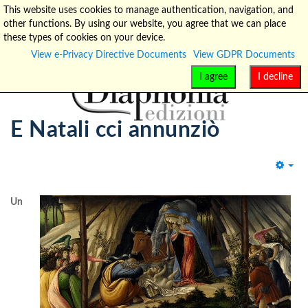
This website uses cookies to manage authentication, navigation, and
other functions. By using our website, you agree that we can place
info@diaphonia.net
+39-090-8931952
these types of cookies on your device.
View e-Privacy Directive Documents
View GDPR Documents
I agree
I decline
E Natali cci annunziò
Emp
Un