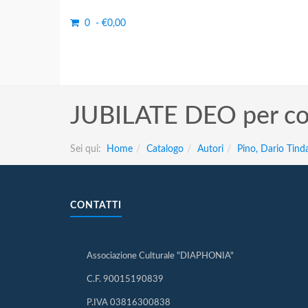
0 - €0,00
JUBILATE DEO per coro
Sei qui:
Home
Catalogo
Autori
Pino, Dario Tind
CONTATTI
Associazione Culturale "DIAPHONIA"
C.F. 90015190839
P.IVA 03816300838