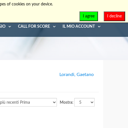
pes of cookies on your device.
info@diaphonia.net
+39-090-8931952
I agree
I decline
GIO
CALL FOR SCORE
IL MIO ACCOUNT
Lorandi, Gaetano
Mostra: