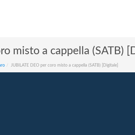
 misto a cappella (SATB) [D
aro
JUBILATE DEO per coro misto a cappella (SATB) [Digitale]