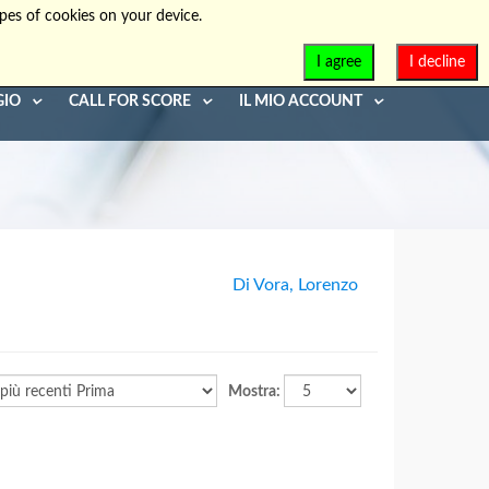
pes of cookies on your device.
info@diaphonia.net
+39-090-8931952
I agree
I decline
GIO
CALL FOR SCORE
IL MIO ACCOUNT
Di Vora, Lorenzo
Mostra: