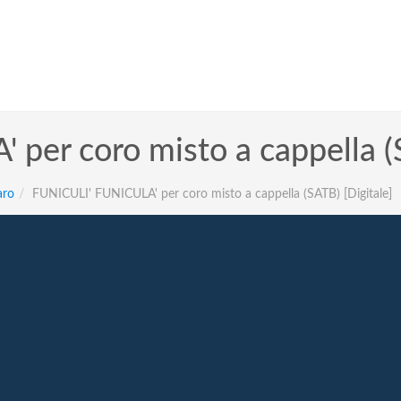
er coro misto a cappella (S
aro
FUNICULI' FUNICULA' per coro misto a cappella (SATB) [Digitale]