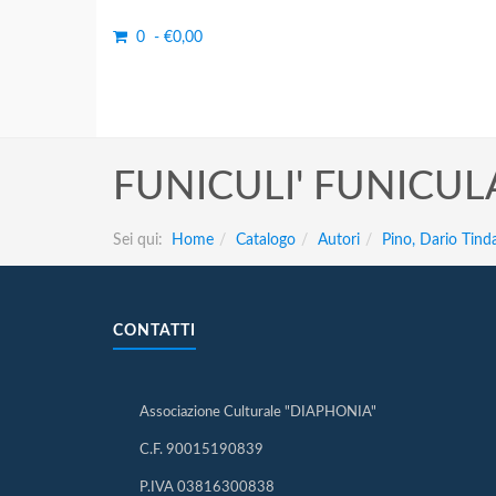
0 - €0,00
FUNICULI' FUNICULA' p
Sei qui:
Home
Catalogo
Autori
Pino, Dario Tind
CONTATTI
Associazione Culturale "DIAPHONIA"
C.F. 90015190839
P.IVA 03816300838