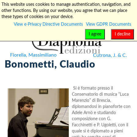
This website uses cookies to manage authentication, navigation, and
other functions. By using our website, you agree that we can place
info@diaphonia.net
+39-090-8931952
these types of cookies on your device.
View e-Privacy Directive Documents
View GDPR Documents
I agree
I decline
Fiorella, Massimiliano
Cutrona, J. & C.
Bonometti, Claudio
Si è formato presso il
Conservatorio di musica “Luca
Marenzio” di Brescia,
diplomandosi in pianoforte con
Adele Arnò e studiando
composizione con G.
Facchinetti e P. Ugoletti, con il
quale si è diplomato a pieni