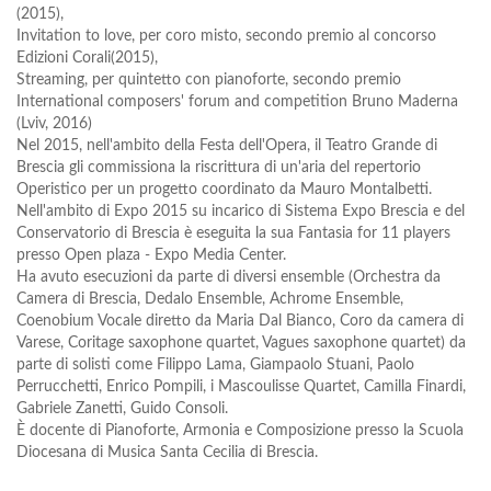
(2015),
Invitation to love, per coro misto, secondo premio al concorso
Edizioni Corali(2015),
Streaming, per quintetto con pianoforte, secondo premio
International composers' forum and competition Bruno Maderna
(Lviv, 2016)
Nel 2015, nell'ambito della Festa dell'Opera, il Teatro Grande di
Brescia gli commissiona la riscrittura di un'aria del repertorio
Operistico per un progetto coordinato da Mauro Montalbetti.
Nell'ambito di Expo 2015 su incarico di Sistema Expo Brescia e del
Conservatorio di Brescia è eseguita la sua Fantasia for 11 players
presso Open plaza - Expo Media Center.
Ha avuto esecuzioni da parte di diversi ensemble (Orchestra da
Camera di Brescia, Dedalo Ensemble, Achrome Ensemble,
Coenobium Vocale diretto da Maria Dal Bianco, Coro da camera di
Varese, Coritage saxophone quartet, Vagues saxophone quartet) da
parte di solisti come Filippo Lama, Giampaolo Stuani, Paolo
Perrucchetti, Enrico Pompili, i Mascoulisse Quartet, Camilla Finardi,
Gabriele Zanetti, Guido Consoli.
È docente di Pianoforte, Armonia e Composizione presso la Scuola
Diocesana di Musica Santa Cecilia di Brescia.