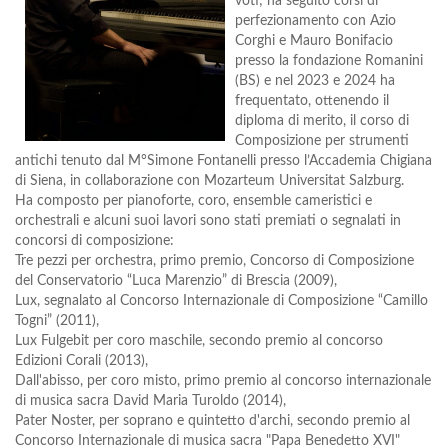
voti; ha seguito corsi di
perfezionamento con Azio
Corghi e Mauro Bonifacio
presso la fondazione Romanini
(BS) e nel 2023 e 2024 ha
frequentato, ottenendo il
diploma di merito, il corso di
Composizione per strumenti
antichi tenuto dal M°Simone Fontanelli presso l’Accademia Chigiana
di Siena, in collaborazione con Mozarteum Universitat Salzburg.
Ha composto per pianoforte, coro, ensemble cameristici e
orchestrali e alcuni suoi lavori sono stati premiati o segnalati in
concorsi di composizione:
Tre pezzi per orchestra, primo premio, Concorso di Composizione
del Conservatorio “Luca Marenzio” di Brescia (2009),
Lux, segnalato al Concorso Internazionale di Composizione “Camillo
Togni” (2011),
Lux Fulgebit per coro maschile, secondo premio al concorso
Edizioni Corali (2013),
Dall'abisso, per coro misto, primo premio al concorso internazionale
di musica sacra David Maria Turoldo (2014),
Pater Noster, per soprano e quintetto d'archi, secondo premio al
Concorso Internazionale di musica sacra "Papa Benedetto XVI"