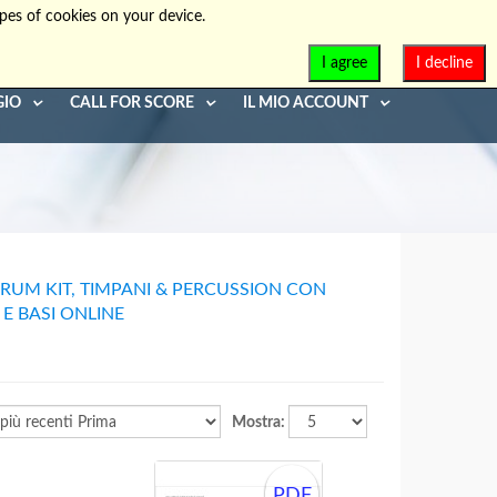
pes of cookies on your device.
info@diaphonia.net
+39-090-8931952
I agree
I decline
GIO
CALL FOR SCORE
IL MIO ACCOUNT
DRUM KIT, TIMPANI & PERCUSSION CON
E BASI ONLINE
Mostra:
PDF