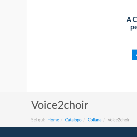
A 
pe
Voice2choir
Sei qui:
Home
Catalogo
Collana
Voice2choir