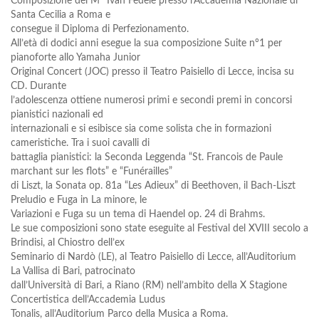
Composizione del M° Ivan Fedele presso l’Accademia Nazionale di
Santa Cecilia a Roma e
consegue il Diploma di Perfezionamento.
All’età di dodici anni esegue la sua composizione Suite n°1 per
pianoforte allo Yamaha Junior
Original Concert (JOC) presso il Teatro Paisiello di Lecce, incisa su
CD. Durante
l’adolescenza ottiene numerosi primi e secondi premi in concorsi
pianistici nazionali ed
internazionali e si esibisce sia come solista che in formazioni
cameristiche. Tra i suoi cavalli di
battaglia pianistici: la Seconda Leggenda “St. Francois de Paule
marchant sur les flots” e “Funérailles”
di Liszt, la Sonata op. 81a “Les Adieux” di Beethoven, il Bach-Liszt
Preludio e Fuga in La minore, le
Variazioni e Fuga su un tema di Haendel op. 24 di Brahms.
Le sue composizioni sono state eseguite al Festival del XVIII secolo a
Brindisi, al Chiostro dell’ex
Seminario di Nardò (LE), al Teatro Paisiello di Lecce, all’Auditorium
La Vallisa di Bari, patrocinato
dall’Università di Bari, a Riano (RM) nell’ambito della X Stagione
Concertistica dell’Accademia Ludus
Tonalis, all’Auditorium Parco della Musica a Roma.