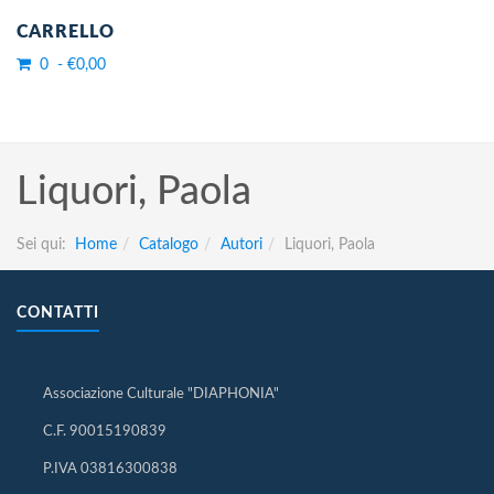
CARRELLO
0 - €0,00
Liquori, Paola
Sei qui:
Home
Catalogo
Autori
Liquori, Paola
CONTATTI
Associazione Culturale "DIAPHONIA"
C.F. 90015190839
P.IVA 03816300838