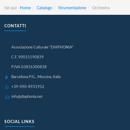
Sei qui:
Home
Catalogo
Strumentazione
Orchestra
CONTATTI
Associazione Culturale "DIAPHONIA"
C.F. 90015190839
P.IVA 03816300838
Barcellona P.G., Messina, Italia
+39-090-8931952
info@diaphonia.net
SOCIAL LINKS