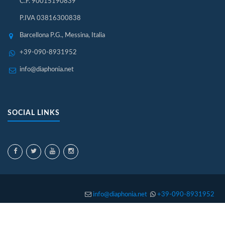
C.F. 90015190839
P.IVA 03816300838
Barcellona P.G., Messina, Italia
+39-090-8931952
info@diaphonia.net
SOCIAL LINKS
info@diaphonia.net
+39-090-8931952
C.F. 90015190839 P.IVA 03816300838
Copyright © 2026 Diaphonia Edizioni. Tutti i diritti riservati.