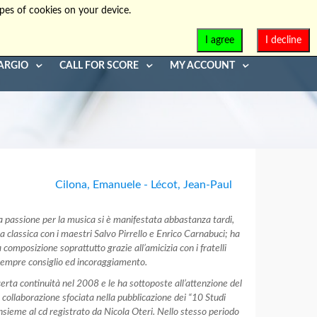
pes of cookies on your device.
info@diaphonia.net
+39-090-8931952
I agree
I decline
ARGIO
CALL FOR SCORE
MY ACCOUNT
Cilona, Emanuele - Lécot, Jean-Paul
a passione per la musica si è manifestata abbastanza tardi,
ra classica con i maestri Salvo Pirrello e Enrico Carnabuci; ha
 composizione soprattutto grazie all’amicizia con i fratelli
 sempre consiglio ed incoraggiamento.
rta continuità nel 2008 e le ha sottoposte all’attenzione del
collaborazione sfociata nella pubblicazione dei “10 Studi
insieme al cd registrato da Nicola Oteri. Nello stesso periodo