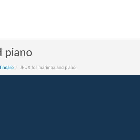
 piano
 Tindaro
JEUX for marimba and piano