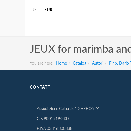
USD
EUR
JEUX for marimba and
You are here:
Home
Catalog
Autori
Pino, Dario
CONTATTI
Associazione Culturale "DIAPHONIA"
C.F. 90015190839
P.IVA 03816300838