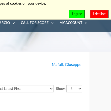
pes of cookies on your device.
info@diaphonia.net
+39-090-8931952
I agree
I decline
ARGIO
CALL FOR SCORE
MY ACCOUNT
Mafali, Giuseppe
Show: