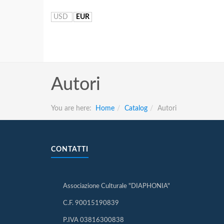
USD
EUR
Autori
You are here:
Home
Catalog
Autori
CONTATTI
Associazione Culturale "DIAPHONIA"
C.F. 90015190839
P.IVA 03816300838